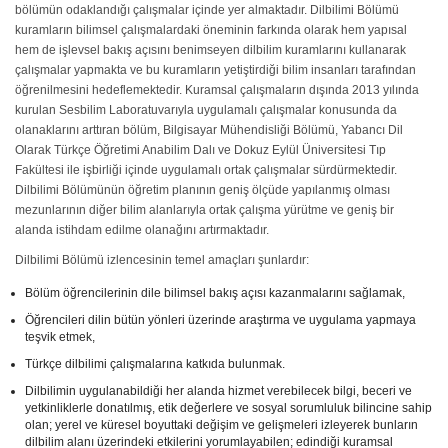
bölümün odaklandığı çalışmalar içinde yer almaktadır. Dilbilimi Bölümü
kuramların bilimsel çalışmalardaki öneminin farkında olarak hem yapısal
hem de işlevsel bakış açısını benimseyen dilbilim kuramlarını kullanarak
çalışmalar yapmakta ve bu kuramların yetiştirdiği bilim insanları tarafından
öğrenilmesini hedeflemektedir. Kuramsal çalışmaların dışında 2013 yılında
kurulan Sesbilim Laboratuvarıyla uygulamalı çalışmalar konusunda da
olanaklarını arttıran bölüm, Bilgisayar Mühendisliği Bölümü, Yabancı Dil
Olarak Türkçe Öğretimi Anabilim Dalı ve Dokuz Eylül Üniversitesi Tıp
Fakültesi ile işbirliği içinde uygulamalı ortak çalışmalar sürdürmektedir.
Dilbilimi Bölümünün öğretim planının geniş ölçüde yapılanmış olması
mezunlarının diğer bilim alanlarıyla ortak çalışma yürütme ve geniş bir
alanda istihdam edilme olanağını artırmaktadır.
Dilbilimi Bölümü izlencesinin temel amaçları şunlardır:
Bölüm öğrencilerinin dile bilimsel bakış açısı kazanmalarını sağlamak,
Öğrencileri dilin bütün yönleri üzerinde araştırma ve uygulama yapmaya
teşvik etmek,
Türkçe dilbilimi çalışmalarına katkıda bulunmak.
Dilbilimin uygulanabildiği her alanda hizmet verebilecek bilgi, beceri ve
yetkinliklerle donatılmış, etik değerlere ve sosyal sorumluluk bilincine sahip
olan; yerel ve küresel boyuttaki değişim ve gelişmeleri izleyerek bunların
dilbilim alanı üzerindeki etkilerini yorumlayabilen; edindiği kuramsal