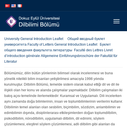
İçeriğe
Navigasyona
atla
atla
Menüy
Geç
University General Introduction Leaflet
Общий вводный буклет
университета
Faculty of Letters General Introduction Leaflet
Буклет
общего введения факультета литературы
Faculté des Lettres Livret
d’introduction générale
Allgemeine Einführungsbroschüre der Fakultät für
Literatur
Bölümümüz, dilin bütün yönlerinin bilimsel olarak incelenmesi ve buna
yönelik nitelikli bilim insanları yetiştirilmesi amacıyla 1998 yılında
kurulmuştur. Dilbilim Bölümü, temelde sistem olarak kabul ettiği dil ve dil ile
ilişkili olan her konu ve alanda çalışmalar yapmaktadır. Dilbilim çalışmaları iki
bakış açısı temelinde ilerlemektedir: Kuramsal ve Uygulamalı. Dili incelerken
aynı zamanda doğa bilimlerinin, insan ve toplumbilimlerinin verilerini kullanır.
Dilbilimin temel alanları olan sesbilim, biçimbilim, sözdizim, anlambilimin ve
edimbilimin dışında, disiplinlerarası etkileşimlerden doğan toplumdilbilim,
psikodilbilim, nörodilbilim, uygulamalı dilbilim, dil edinimi, söylem
çözümlemesi, eleştirel söylem çözümlemesi, adli dilbilim gibi alanları da