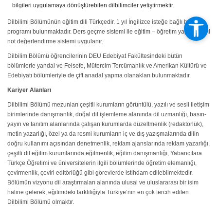
bilgileri uygulamaya dönüştürebilen dilbilimciler yetiştirmektir.
Dilbilimi Bölümünün eğitim dili Türkçedir. 1 yıl İngilizce isteğe bağlı hazırlık
programı bulunmaktadır. Ders geçme sistemi ile eğitim – öğretim yapılır. Bağıl
not değerlendirme sistemi uygulanır.
Dilbilim Bölümü öğrencilerinin DEU Edebiyat Fakültesindeki bütün
bölümlerle yandal ve Felsefe, Mütercim Tercümanlık ve Amerikan Kültürü ve
Edebiyatı bölümleriyle de çift anadal yapma olanakları bulunmaktadır.
Kariyer Alanları
Dilbilimi Bölümü mezunları çeşitli kurumların görüntülü, yazılı ve sesli iletişim
birimlerinde danışmanlık, doğal dil işlemleme alanında dil uzmanlığı, basın-
yayın ve tanıtım alanlarında çalışan kurumlarda düzeltmenlik (redaktörlük),
metin yazarlığı, özel ya da resmi kurumların iç ve dış yazışmalarında dilin
doğru kullanımı açısından denetmenlik, reklam ajanslarında reklam yazarlığı,
çeşitli dil eğitim kurumlarında eğitmenlik, eğitim danışmanlığı, Yabancılara
Türkçe Öğretimi ve üniversitelerin ilgili bölümlerinde öğretim elemanlığı,
çevirmenlik, çeviri editörlüğü gibi görevlerde istihdam edilebilmektedir.
Bölümün vizyonu dil araştırmaları alanında ulusal ve uluslararası bir isim
haline gelerek, eğitimdeki farklılığıyla Türkiye’nin en çok tercih edilen
Dilbilimi Bölümü olmaktır.