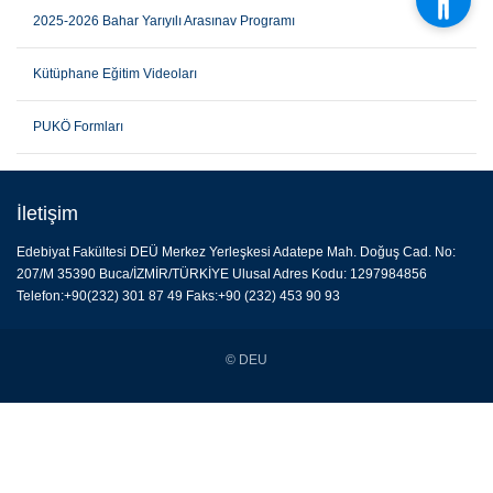
2025-2026 Bahar Yarıyılı Arasınav Programı
Kütüphane Eğitim Videoları
PUKÖ Formları
İletişim
Edebiyat Fakültesi DEÜ Merkez Yerleşkesi Adatepe Mah. Doğuş Cad. No:
207/M 35390 Buca/İZMİR/TÜRKİYE Ulusal Adres Kodu: 1297984856
Telefon:+90(232) 301 87 49 Faks:+90 (232) 453 90 93
© DEU