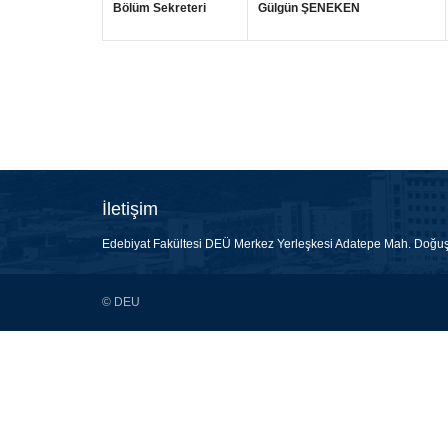
Bölüm Sekreteri
Gülgün ŞENEKEN
İletişim
Edebiyat Fakültesi DEÜ Merkez Yerleşkesi Adatepe Mah. Doğu
© DEU