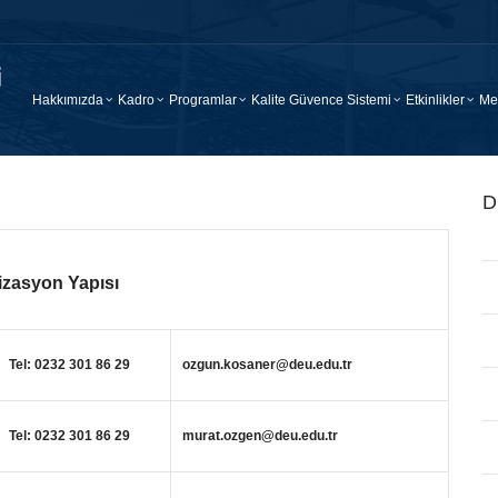
Hakkımızda
Kadro
Programlar
Kalite Güvence Sistemi
Etkinlikler
Me
D
izasyon Yapısı
Tel: 0232 301 86 29
ozgun.kosaner@deu.edu.tr
Tel: 0232 301 86 29
murat.ozgen@deu.edu.tr