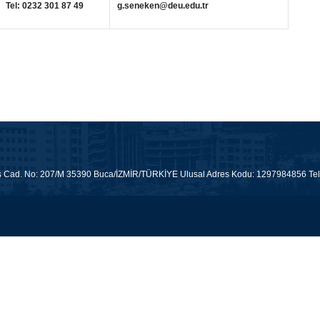
Tel: 0232 301 87 49
g.seneken@deu.edu.tr
ş Cad. No: 207/M 35390 Buca/İZMİR/TÜRKİYE Ulusal Adres Kodu: 1297984856 Tele