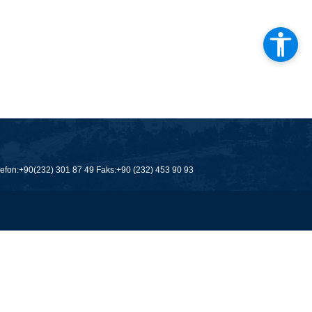
fon:+90(232) 301 87 49 Faks:+90 (232) 453 90 93