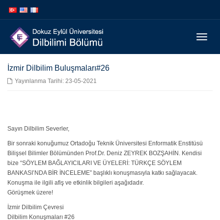
İçeriğe
Navigasyona
atla
atla
Menüy
Geç
İzmir Dilbilim Buluşmaları#26
Yayınlanma Tarihi: 23-05-2021
Sayın Dilbilim Severler,
Bir sonraki konuğumuz Ortadoğu Teknik Üniversitesi Enformatik Enstitüsü
Bilişsel Bilimler Bölümünden Prof.Dr. Deniz ZEYREK BOZŞAHİN. Kendisi
bize “SÖYLEM BAĞLAYICILARI VE ÜYELERİ: TÜRKÇE SÖYLEM
BANKASI’NDA BİR İNCELEME” başlıklı konuşmasıyla katkı sağlayacak.
Konuşma ile ilgili afiş ve etkinlik bilgileri aşağıdadır.
Görüşmek üzere!
İzmir Dilbilim Çevresi
Dilbilim Konuşmaları #26