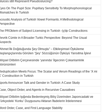
Sluices still Represent Pseudosluicing?
Eyes On The Pupil Size: Pupillary Sensitivity To Morphophonological
Mismatches İn Turkish
Acoustic Analysis of Turkish Vowel Formants: A Methodological
Perspective
The PROblem of Subject Licensing in Turkish -(y)Ip Constructions
Devrik Cümle in A Broader Turkic Perspective: Beyond The Usual
Suspects
“Ahmet İlk Doğduğunda Şey Olmuştu” – Etkileşimsel Öyküleme
Başlangıçlarında Görülen ‘Şey’ Sözcüğünün Öyküyü Yansıtma İşlevi
Bilişsel Dilbilim Çerçevesinde ‘yanında’ İlgecinin Çokanlamlılık
Görünümleri
Reduplication Meets Focus: The Scalar and Verum Readings of the ‘X mi
X’ Construction in Turkish
Sports Announcer Talk and Gender in Turkish: A Case Study
Case, Object Order, and Agents in Recursive Causatives
Bilişsel Dilbilim Işığında Bedenleşmiş Biliş Üzerinden Japoncadaki ve
Türkçedeki ‘Korku’ Duygusunu Aktaran İfadelerin İrdelenmesi
Word Order, Case, and First Language Stability