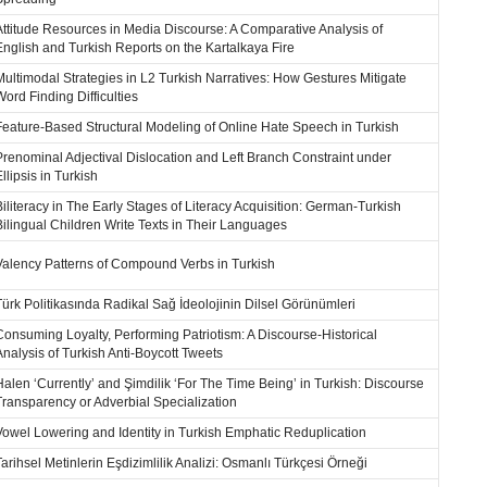
Attitude Resources in Media Discourse: A Comparative Analysis of
English and Turkish Reports on the Kartalkaya Fire
Multimodal Strategies in L2 Turkish Narratives: How Gestures Mitigate
Word Finding Difficulties
Feature-Based Structural Modeling of Online Hate Speech in Turkish
Prenominal Adjectival Dislocation and Left Branch Constraint under
llipsis in Turkish
Biliteracy in The Early Stages of Literacy Acquisition: German-Turkish
Bilingual Children Write Texts in Their Languages
Valency Patterns of Compound Verbs in Turkish
Türk Politikasında Radikal Sağ İdeolojinin Dilsel Görünümleri
Consuming Loyalty, Performing Patriotism: A Discourse-Historical
Analysis of Turkish Anti-Boycott Tweets
Halen ‘Currently’ and Şimdilik ‘For The Time Being’ in Turkish: Discourse
Transparency or Adverbial Specialization
Vowel Lowering and Identity in Turkish Emphatic Reduplication
Tarihsel Metinlerin Eşdizimlilik Analizi: Osmanlı Türkçesi Örneği