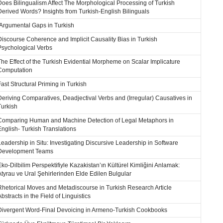
Does Bilingualism Affect The Morphological Processing of Turkish
Derived Words? Insights from Turkish-English Bilinguals
Argumental Gaps in Turkish
Discourse Coherence and Implicit Causality Bias in Turkish
Psychological Verbs
The Effect of the Turkish Evidential Morpheme on Scalar Implicature
Computation
Fast Structural Priming in Turkish
Deriving Comparatives, Deadjectival Verbs and (Irregular) Causatives in
Turkish
Comparing Human and Machine Detection of Legal Metaphors in
English- Turkish Translations
Leadership in Situ: Investigating Discursive Leadership in Software
Development Teams
Eko-Dilbilim Perspektifiyle Kazakistan’ın Kültürel Kimliğini Anlamak:
Atyrau ve Ural Şehirlerinden Elde Edilen Bulgular
Rhetorical Moves and Metadiscourse in Turkish Research Article
Abstracts in the Field of Linguistics
Divergent Word-Final Devoicing in Armeno-Turkish Cookbooks