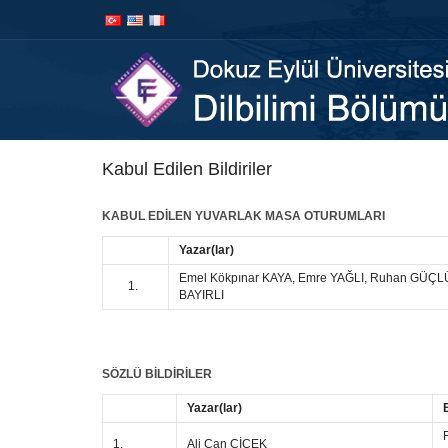
İçeriğe
Navigasyona
atla
atla
Kabul Edilen Bildiriler
KABUL EDİLEN YUVARLAK MASA OTURUMLARI
Yazar(lar)
Emel Kökpınar KAYA, Emre YAĞLI, Ruhan GÜÇLÜ
1.
BAYIRLI
SÖZLÜ BİLDİRİLER
Yazar(lar)
1.
Ali Can ÇİÇEK