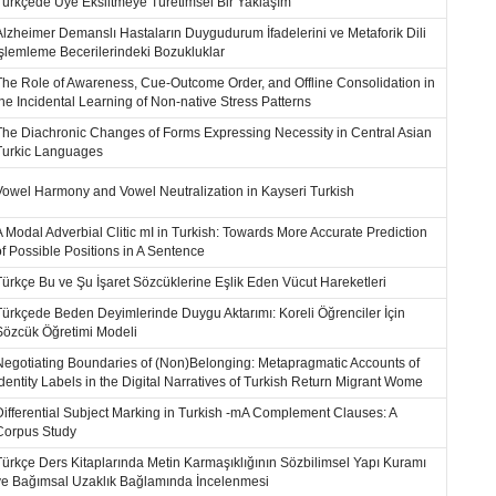
Türkçede Üye Eksiltmeye Türetimsel Bir Yaklaşım
Alzheimer Demanslı Hastaların Duygudurum İfadelerini ve Metaforik Dili
İşlemleme Becerilerindeki Bozukluklar
The Role of Awareness, Cue-Outcome Order, and Offline Consolidation in
the Incidental Learning of Non-native Stress Patterns
The Diachronic Changes of Forms Expressing Necessity in Central Asian
Turkic Languages
Vowel Harmony and Vowel Neutralization in Kayseri Turkish
A Modal Adverbial Clitic mI in Turkish: Towards More Accurate Prediction
of Possible Positions in A Sentence
Türkçe Bu ve Şu İşaret Sözcüklerine Eşlik Eden Vücut Hareketleri
Türkçede Beden Deyimlerinde Duygu Aktarımı: Koreli Öğrenciler İçin
Sözcük Öğretimi Modeli
Negotiating Boundaries of (Non)Belonging: Metapragmatic Accounts of
Identity Labels in the Digital Narratives of Turkish Return Migrant Wome
Differential Subject Marking in Turkish -mA Complement Clauses: A
Corpus Study
Türkçe Ders Kitaplarında Metin Karmaşıklığının Sözbilimsel Yapı Kuramı
ve Bağımsal Uzaklık Bağlamında İncelenmesi