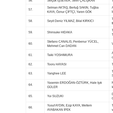
56.
Selçuk İŞSEVER, Selin ÇALIŞKAN
Selman AKTAŞ, Bertuğ SAKIN, Tuğba
57.
KAYA, Öznur ÇİFTÇİ, Yaren GÖK
58.
Seyit Deniz YILMAZ, Bilal KIRKICI
59.
Shinsuke HIDAKA
Stefano CANALIS, Penbenur YÜCEL,
60.
Mehmet Can DADAN
61.
Taiki YOSHIMURA
62.
Tooru HAYASI
63.
Yanghee LEE
Yasemin ERDOĞAN-ÖZTÜRK, Hale Işık
64.
GÜLER
65.
Yui SUZUKI
Yusuf AYDIN, Ezgi KAYA, Meltem
66.
AYABAKAN İPEK