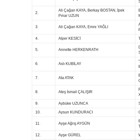
Ali Çağan KAYA, Berkay BOSTAN, İpek
2.
Pınar UZUN
3.
Ali Çağan KAYA, Emre YAĞLI
4.
Alper KESİCİ
5.
Annette HERKENRATH
6.
Aslı KUBİLAY
7.
Ata ATAK
8.
Ateş İsmail ÇALIŞIR
9.
Aybüke UZUNCA
10.
Aysun KUNDURACI
11.
Ayşe Ağrış AYGÜN
12.
Ayşe GÜREL