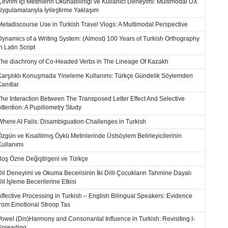
Çevrim İçi Metinlerin Okunabilirliği ve Kullanıcı Deneyimi: Multimodal UX
Uygulamalarıyla İyileştirme Yaklaşım
Metadiscourse Use in Turkish Travel Vlogs: A Multimodal Perspective
Dynamics of a Writing System: (Almost) 100 Years of Turkish Orthography
n Latin Script
The diachrony of Co-Headed Verbs in The Lineage Of Kazakh
Karşılıklı Konuşmada Yineleme Kullanımı: Türkçe Gündelik Söylemden
Kanıtlar
The Interaction Between The Transposed Letter Effect And Selective
Attention: A Pupillometry Study
Where AI Fails: Disambiguation Challenges in Turkish
Özgün ve Kısaltılmış Öykü Metinlerinde Üstsöylem Belirleyicilerinin
Kullanımı
Boş Özne Değiştirgeni ve Türkçe
Dil Deneyimi ve Okuma Becerisinin İki Dilli Çocukların Tahmine Dayalı
Dil İşleme Becerilerine Etkisi
Affective Processing in Turkish – English Bilingual Speakers: Evidence
from Emotional Stroop Tas
Vowel (Dis)Harmony and Consonantal Influence in Turkish: Revisiting I-
Spreading