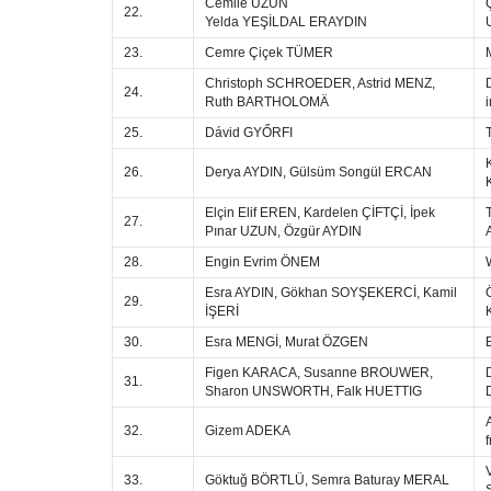
Cemile UZUN
22.
Yelda YEŞİLDAL ERAYDIN
23.
Cemre Çiçek TÜMER
Christoph SCHROEDER, Astrid MENZ,
24.
Ruth BARTHOLOMÄ
i
25.
Dávid GYŐRFI
26.
Derya AYDIN, Gülsüm Songül ERCAN
Elçin Elif EREN, Kardelen ÇİFTÇİ, İpek
27.
Pınar UZUN, Özgür AYDIN
28.
Engin Evrim ÖNEM
Esra AYDIN, Gökhan SOYŞEKERCİ, Kamil
29.
İŞERİ
30.
Esra MENGİ, Murat ÖZGEN
Figen KARACA, Susanne BROUWER,
31.
Sharon UNSWORTH, Falk HUETTIG
32.
Gizem ADEKA
33.
Göktuğ BÖRTLÜ, Semra Baturay MERAL