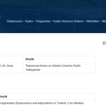
Hakkımızda
Kadro
Programlar
Kalite Güvence Sistemi
Etkinlikler
Me
D
Başlık
, M. Ozan
Toplumsal Anlam ve Söylem Üzerine Farklı
Yaklaşımlar
Başlık
Fragmentary Expressions and Adpositions in Turkish: Can Marked