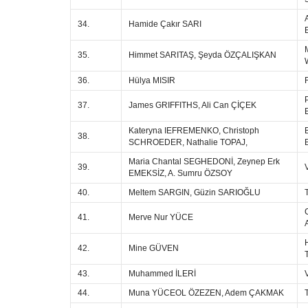
34.
Hamide Çakır SARI
35.
Himmet SARITAŞ, Şeyda ÖZÇALIŞKAN
36.
Hülya MISIR
37.
James GRIFFITHS, Ali Can ÇİÇEK
E
Kateryna IEFREMENKO, Christoph
38.
SCHROEDER, Nathalie TOPAJ,
Maria Chantal SEGHEDONİ, Zeynep Erk
39.
EMEKSİZ, A. Sumru ÖZSOY
40.
Meltem SARGIN, Güzin SARIOĞLU
41.
Merve Nur YÜCE
42.
Mine GÜVEN
43.
Muhammed İLERİ
44.
Muna YÜCEOL ÖZEZEN, Adem ÇAKMAK