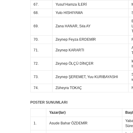
67.
Yusuf Hamza İLERİ
68.
Yuto HISHIYAMA
69.
Zana HANAR, Sıla AY
70.
Zeynep Feyza ERDEMİR
71.
Zeynep KARARTI
72.
Zeynep ÖLÇÜ DİNÇER
73.
Zeynep ŞEREMET, Yuu KURIBAYASHI
74.
Züheyra TOKAÇ
POSTER SUNUMLARI
Yazar(lar)
Başl
Yaba
1.
Asude Bahar ÖZDEMİR
Süre