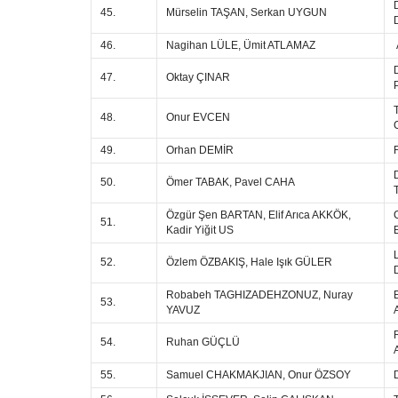
45.
Mürselin TAŞAN, Serkan UYGUN
46.
Nagihan LÜLE, Ümit ATLAMAZ
47.
Oktay ÇINAR
48.
Onur EVCEN
49.
Orhan DEMİR
50.
Ömer TABAK, Pavel CAHA
Özgür Şen BARTAN, Elif Arıca AKKÖK,
51.
Kadir Yiğit US
52.
Özlem ÖZBAKIŞ, Hale Işık GÜLER
Robabeh TAGHIZADEHZONUZ, Nuray
53.
YAVUZ
54.
Ruhan GÜÇLÜ
55.
Samuel CHAKMAKJIAN, Onur ÖZSOY