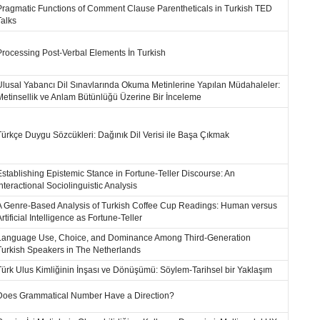
Pragmatic Functions of Comment Clause Parentheticals in Turkish TED
Talks
Processing Post-Verbal Elements İn Turkish
Ulusal Yabancı Dil Sınavlarında Okuma Metinlerine Yapılan Müdahaleler:
Metinsellik ve Anlam Bütünlüğü Üzerine Bir İnceleme
Türkçe Duygu Sözcükleri: Dağınık Dil Verisi ile Başa Çıkmak
Establishing Epistemic Stance in Fortune-Teller Discourse: An
İnteractional Sociolinguistic Analysis
A Genre-Based Analysis of Turkish Coffee Cup Readings: Human versus
rtificial Intelligence as Fortune-Teller
Language Use, Choice, and Dominance Among Third-Generation
Turkish Speakers in The Netherlands
Türk Ulus Kimliğinin İnşası ve Dönüşümü: Söylem-Tarihsel bir Yaklaşım
Does Grammatical Number Have a Direction?