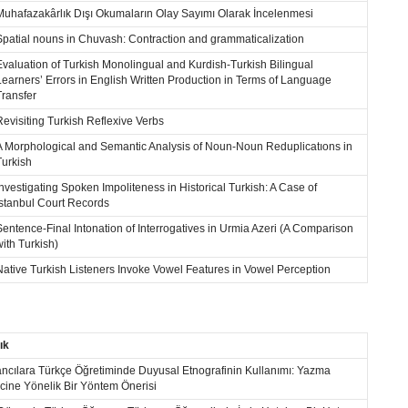
Muhafazakârlık Dışı Okumaların Olay Sayımı Olarak İncelenmesi
Spatial nouns in Chuvash: Contraction and grammaticalization
Evaluation of Turkish Monolingual and Kurdish-Turkish Bilingual
Learners’ Errors in English Written Production in Terms of Language
Transfer
Revisiting Turkish Reflexive Verbs
A Morphological and Semantic Analysis of Noun-Noun Reduplicatıons in
Turkish
Investigating Spoken Impoliteness in Historical Turkish: A Case of
Istanbul Court Records
Sentence-Final Intonation of Interrogatives in Urmia Azeri (A Comparison
with Turkish)
Native Turkish Listeners Invoke Vowel Features in Vowel Perception
ık
ncılara Türkçe Öğretiminde Duyusal Etnografinin Kullanımı: Yazma
cine Yönelik Bir Yöntem Önerisi