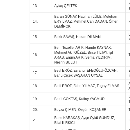
13.
Aytaç ÇELTEK
Baran GÜNAY, Nagihan LÜLE, Metehan
14.
ERYILMAZ, Mehmet Can DADAN, Ömer
DEMİROK
15.
Bekir SAVAŞ, Hakan DİLMAN
Beril Tezeller ARIK, Hande KAYNAK,
Mehmet Akif GÜZEL, Birce TILTAY, Işıl
16.
ARAS, Engin ARIK, Sema YILDIRIM,
Nesrin BULUT
Betil ERÖZ, Esranur EFEOĞLU-ÖZCAN,
17.
Banu Çiçek BAŞARAN UYSAL
18.
Betil ERÖZ, Fahri YILMAZ, Tugay ELMAS
A
19.
Betül GÖKTAŞ, Kutlay YAĞMUR
20.
Beyza ÇİMEN, Özgün KOŞANER
Buse KARAKAŞ, Ayşe Öykü GÜNDÜZ,
21.
Bilal KIRKICI