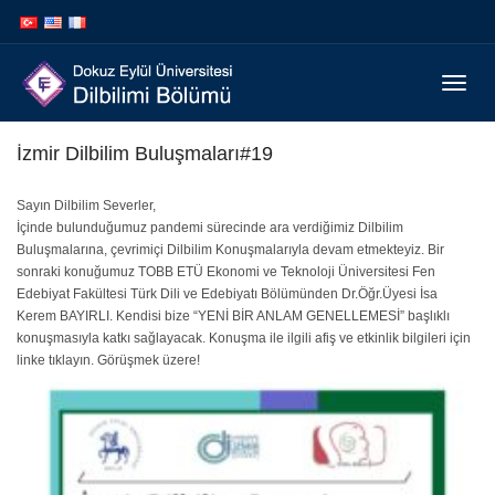
İçeriğe
Navigasyona
atla
atla
Menüy
Geç
İzmir Dilbilim Buluşmaları#19
Sayın Dilbilim Severler,
İçinde bulunduğumuz pandemi sürecinde ara verdiğimiz Dilbilim
Buluşmalarına, çevrimiçi Dilbilim Konuşmalarıyla devam etmekteyiz. Bir
sonraki konuğumuz TOBB ETÜ Ekonomi ve Teknoloji Üniversitesi Fen
Edebiyat Fakültesi Türk Dili ve Edebiyatı Bölümünden Dr.Öğr.Üyesi İsa
Kerem BAYIRLI. Kendisi bize “YENİ BİR ANLAM GENELLEMESİ” başlıklı
konuşmasıyla katkı sağlayacak. Konuşma ile ilgili afiş ve etkinlik bilgileri için
linke tıklayın. Görüşmek üzere!