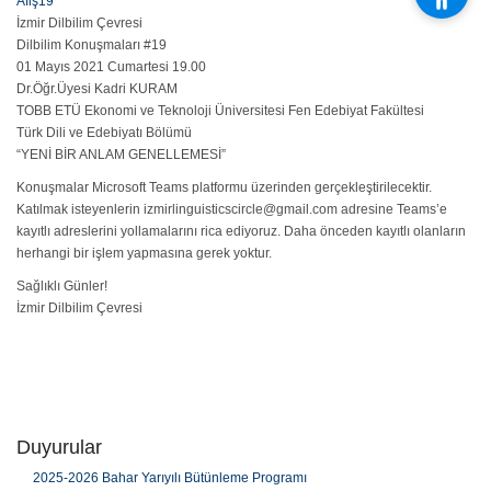
Afiş19
İzmir Dilbilim Çevresi
Dilbilim Konuşmaları #19
01 Mayıs 2021 Cumartesi 19.00
Dr.Öğr.Üyesi Kadri KURAM
TOBB ETÜ Ekonomi ve Teknoloji Üniversitesi Fen Edebiyat Fakültesi
Türk Dili ve Edebiyatı Bölümü
“YENİ BİR ANLAM GENELLEMESİ”
Konuşmalar Microsoft Teams platformu üzerinden gerçekleştirilecektir.
Katılmak isteyenlerin izmirlinguisticscircle@gmail.com adresine Teams’e
kayıtlı adreslerini yollamalarını rica ediyoruz. Daha önceden kayıtlı olanların
herhangi bir işlem yapmasına gerek yoktur.
Sağlıklı Günler!
İzmir Dilbilim Çevresi
Duyurular
2025-2026 Bahar Yarıyılı Bütünleme Programı